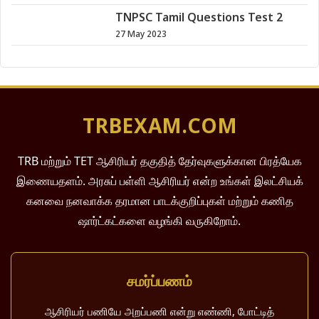
TNPSC Tamil Questions Test 2
27 May 2023
TRBEXAM.COM
TRB மற்றும் TET ஆசிரியர் தகுதித் தேர்வுகளுக்கான பிரத்யேக
இணையதளம். அரசுப் பள்ளி ஆசிரியர் என்ற உங்கள் இலட்சியக்
கனவை நனவாக்க தரமான பாடக்குறிப்புகள் மற்றும் கணித
ஷார்ட்கட்களை வழங்கி வருகிறோம்.
சமர்ப்பணம்
ஆசிரியர் பணியே அறப்பணி என்று எண்ணி, போட்டித்