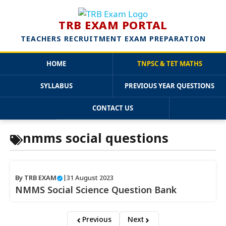
TRB EXAM PORTAL
TEACHERS RECRUITMENT EXAM PREPARATION
HOME
TNPSC & TET MATHS
SYLLABUS
PREVIOUS YEAR QUESTIONS
CONTACT US
Skip
nmms social questions
to
content
By
TRB EXAM
|
31 August 2023
NMMS Social Science Question Bank
Previous
Next