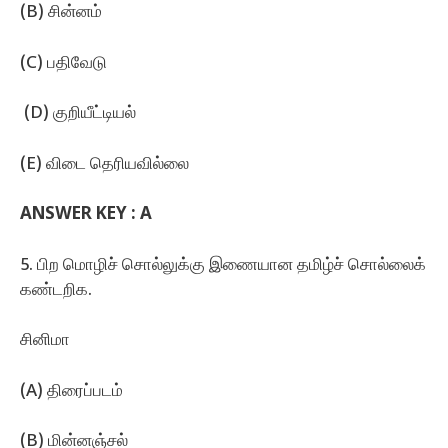
(B) சின்னம்‌
(C) பதிவேடு
(D) குறியீட்டியல்‌
(E) விடை தெரியவில்லை
ANSWER KEY : A
5. பிற மொழிச்‌ சொல்லுக்கு இணையான தமிழ்ச்‌ சொல்லைக்‌
கண்டறிக.
சினிமா
(A) திரைப்படம்
(B) மின்னஞ்சல்‌