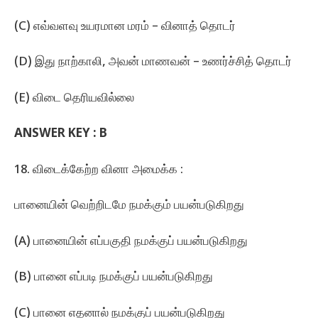
(C) எவ்வளவு உயரமான மரம்‌ – வினாத்‌ தொடர்‌
(D) இது நாற்காலி, அவன்‌ மாணவன்‌ – உணர்ச்சித்‌ தொடர்‌
(E) விடை தெரியவில்லை
ANSWER KEY :
B
18. விடைக்கேற்ற வினா அமைக்க :
பானையின்‌ வெற்றிடமே நமக்கும்‌ பயன்படுகிறது
(A) பானையின் எப்பகுதி நமக்குப்‌ பயன்படுகிறது
(B) பானை எப்படி நமக்குப்‌ பயன்படுகிறது
(C) பானை எதனால்‌ நமக்குப்‌ பயன்படுகிறது