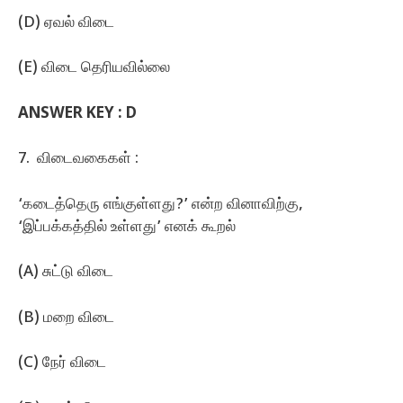
(D) ஏவல் விடை
(E) விடை தெரியவில்லை
ANSWER KEY : D
7. விடைவகைகள்‌ :
‘கடைத்தெரு எங்குள்ளது?’ என்ற வினாவிற்கு,
‘இப்பக்கத்தில்‌ உள்ளது’ எனக்‌ கூறல்‌
(A) சுட்டு விடை
(B) மறை விடை
(C) நேர் விடை