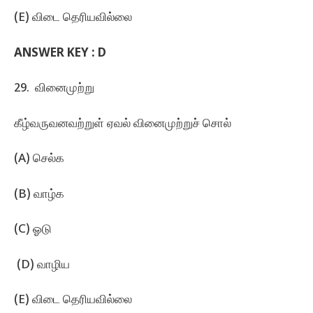
(E) விடை தெரியவில்லை
ANSWER KEY : D
29. வினைமுற்று
கீழ்வருவனவற்றுள்‌ ஏவல்‌ வினைமுற்றுச்‌ சொல்‌
(A) செல்க
(B) வாழ்க
(C) ஓடு
(D) வாழிய
(E) விடை தெரியவில்லை