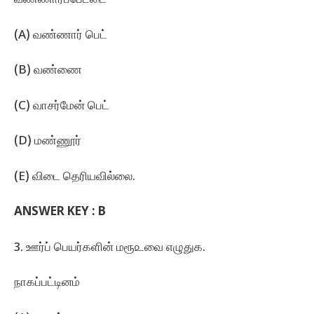
வண்ணாரப்பேட்டை
(A) வண்ணார்‌ பெட்‌
(B) வண்ணை
(C) வாசர்மேன்‌ பெட்‌
(D) மண்ணூர்‌
(E) விடை தெரியவில்லை.
ANSWER KEY :
B
3. ஊர்ப்‌ பெயர்களின்‌ மரூ௨வை எழுதுக.
நாகப்பட்டினம்‌