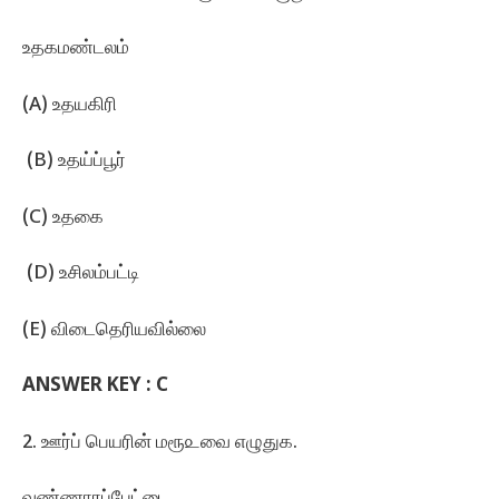
உதகமண்டலம்‌
(A) உதயகிரி
(B) உதய்ப்பூர்‌
(C) உதகை
(D) உசிலம்பட்டி
(E) விடைதெரியவில்லை
ANSWER KEY :
C
2. ஊர்ப்‌ பெயரின்‌ மரூ௨வை எழுதுக.