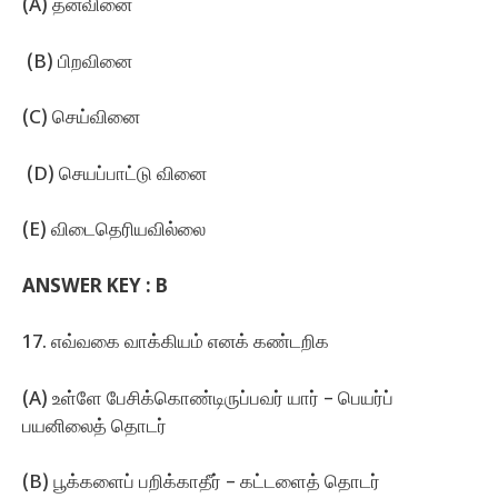
(A) தன்வினை
(B) பிறவினை
(C) செய்வினை
(D) செயப்பாட்டு வினை
(E) விடைதெரியவில்லை
ANSWER KEY :
B
17. எவ்வகை வாக்கியம்‌ எனக்‌ கண்டறிக
(A) உள்ளே பேசிக்கொண்டிருப்பவர்‌ யார்‌ – பெயர்ப்‌
பயனிலைத்‌ தொடர்‌
(B) பூக்களைப்‌ பறிக்காதீர்‌ – கட்டளைத்‌ தொடர்‌