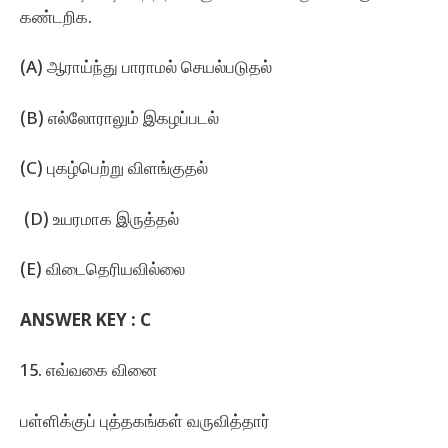
கண்டறிக.
(A) ஆராய்ந்து பாராமல்‌ செயல்படுதல்‌
(B) எல்லோராலும்‌ இகழப்படல்‌
(C) புகழ்பெற்று விளங்குதல்
‌ (D) உயரமாக இருத்தல்‌
(E) விடைதெரியவில்லை
ANSWER KEY : C
15. எவ்வகை வினை
பள்ளிக்குப்‌ புத்தகங்கள்‌ வருவித்தார்‌