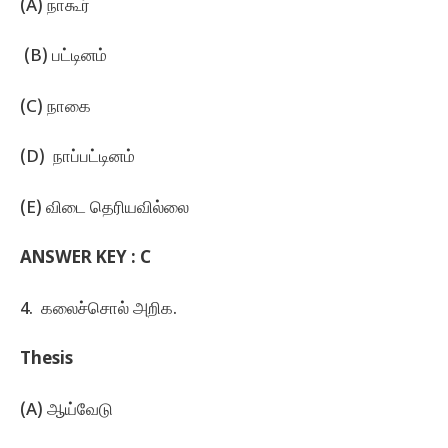
(A) நாகூர்
(B) பட்டினம்‌
(C) நாகை
(D) நாப்பட்டினம்
(E) விடை தெரியவில்லை
ANSWER KEY : C
4. கலைச்சொல்‌ அறிக.
Thesis
(A) ஆய்வேடு