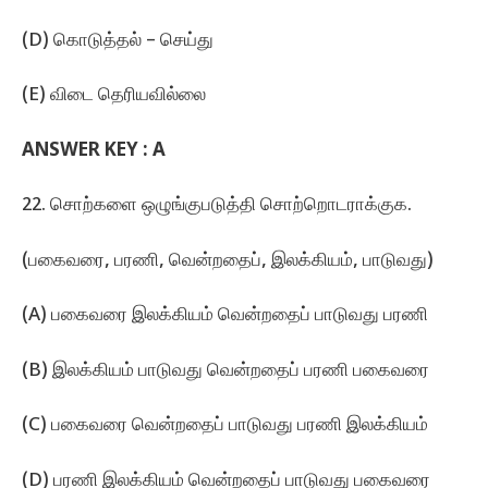
(D) கொடுத்தல்‌ – செய்து
(E) விடை தெரியவில்லை
ANSWER KEY :
A
22. சொற்களை ஒழுங்குபடுத்தி சொற்றொடராக்குக.
(பகைவரை, பரணி, வென்றதைப்‌, இலக்கியம்‌, பாடுவது)
(A) பகைவரை இலக்கியம்‌ வென்றதைப்‌ பாடுவது பரணி
(B) இலக்கியம்‌ பாடுவது வென்றதைப்‌ பரணி பகைவரை
(C) பகைவரை வென்றதைப்‌ பாடுவது பரணி இலக்கியம்‌
(D) பரணி இலக்கியம்‌ வென்றதைப்‌ பாடுவது பகைவரை