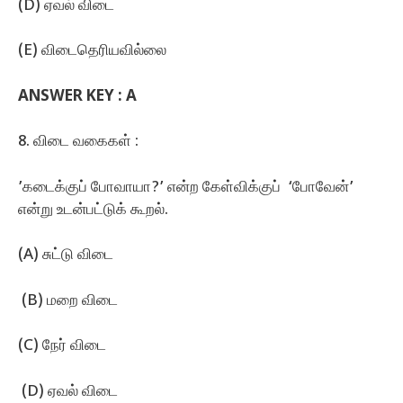
(D) ஏவல்‌ விடை
(E) விடைதெரியவில்லை
ANSWER KEY :
A
8. விடை வகைகள்‌ :
’கடைக்குப்‌ போவாயா?’ என்ற கேள்விக்குப் ‌ ‘போவேன்‌’
என்று உடன்பட்டுக்‌ கூறல்‌.
(A) சுட்டு விடை
(B) மறை விடை
(C) நேர் விடை
(D) ஏவல்‌ விடை