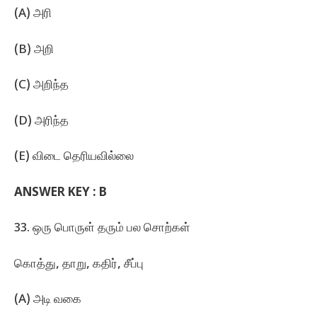
(A) அரி
(B) அறி
(C) அறிந்த
(D) அரிந்த
(E) விடை தெரியவில்லை
ANSWER KEY : B
33. ஒரு பொருள்‌ தரும்‌ பல சொற்கள்‌
கொத்து, தாறு, கதிர்‌, சீப்பு
(A) அடி வகை