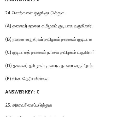
ANSWER KEY :
C
24. சொற்களை ஒழுங்குபடுத்துக.
(A) தலைவர்‌ நாளை தமிழகம்‌ குடியரசு வருகிறார்‌.
(B) நாளை வருகிறார்‌ தமிழகம்‌ தலைவர்‌ குடியரசு
(C) குடியரசுத்‌ தலைவர்‌ நாளை தமிழகம்‌ வருகிறார்‌
(D) தலைவர்‌ தமிழகம்‌ குடியரசு நாளை வருகிறார்‌.
(E) விடைதெரியவில்லை
ANSWER KEY :
C
25. அகரவரிசைப்படுத்துக