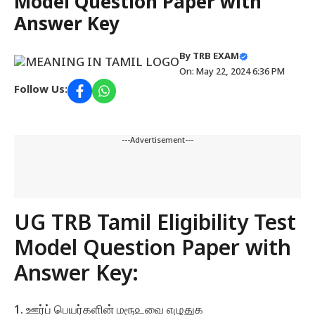
Model Question Paper with
Answer Key
By
TRB EXAM
On: May 22, 2024 6:36 PM
Follow Us:
---Advertisement---
UG TRB Tamil Eligibility Test
Model Question Paper with
Answer Key:
1. ஊர்ப்‌ பெயர்களின்‌ மரூ௨வை எழுதுக