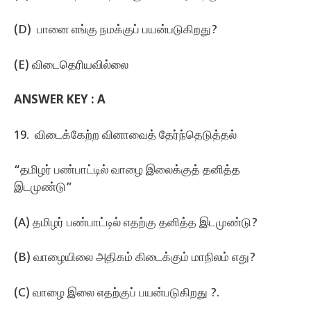
(D) பானை எங்கு நமக்குப்‌ பயன்படுகிறது?
(E) விடைதெரியவில்லை
ANSWER KEY :
A
19. விடைக்கேற்ற வினாவைத்‌ தேர்ந்தெடுத்தல்‌
“தமிழர்‌ பண்பாட்டில்‌ வாழை இலைக்குத்‌ தனித்த
இடமுண்டு”
(A) தமிழர் ‌பண்பாட்டில்‌ எதற்கு தனித்த இடமுண்டு?
(B) வாழையிலை அதிகம்‌ கிடைக்கும்‌ மாநிலம்‌ எது?
(C) வாழை இலை எதற்குப்‌ பயன்படுகிறது ?.