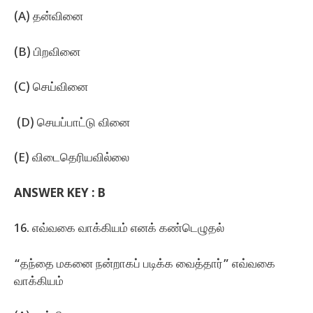
(A) தன்வினை
(B) பிறவினை
(C) செய்வினை
(D) செயப்பாட்டு வினை
(E) விடைதெரியவில்லை
ANSWER KEY : B
16. எவ்வகை வாக்கியம்‌ எனக்‌ கண்டெழுதல்‌
“தந்தை மகனை நன்றாகப்‌ படிக்க வைத்தார்‌” எவ்வகை
வாக்கியம்‌