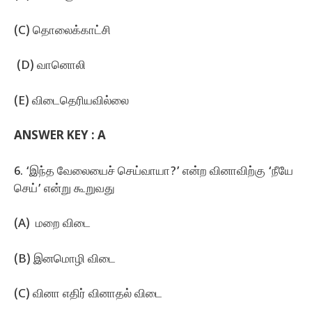
(C) தொலைக்காட்சி
(D) வானொலி
(E) விடைதெரியவில்லை
ANSWER KEY : A
6. ‘இந்த வேலையைச்‌ செய்வாயா?’ என்ற வினாவிற்கு ‘நீயே
செய்‌’ என்று கூறுவது
(A) மறை விடை
(B) இனமொழி விடை
(C) வினா எதிர்‌ வினாதல்‌ விடை