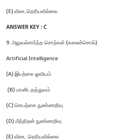
(E) விடைதெரியவில்லை
ANSWER KEY :
C
9. அலுவல்சார்ந்த சொற்கள்‌ (கலைச்சொல்‌)
Artificial Intelligence
(A) இயற்கை ஓவியம்
‌ (B) மானிடதத்துவம்‌
(C) செயற்கை நுண்ணறிவு
(D) மீத்திறன்‌ நுண்ணறிவு
(E) விடை தெரியவில்லை