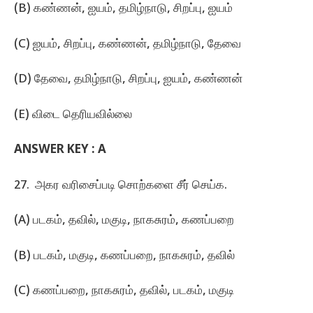
(B) கண்ணன்‌, ஐயம்‌, தமிழ்நாடு, சிறப்பு, ஐயம்‌
(C) ஐயம்‌, சிறப்பு, கண்ணன்‌, தமிழ்நாடு, தேவை
(D) தேவை, தமிழ்நாடு, சிறப்பு, ஐயம்‌, கண்ணன்‌
(E) விடை தெரியவில்லை
ANSWER KEY :
A
27. அகர வரிசைப்படி சொற்களை சீர்‌ செய்க.
(A) படகம்‌, தவில்‌, மகுடி, நாகசுரம்‌, கணப்பறை
(B) படகம்‌, மகுடி, கணப்பறை, நாகசுரம்‌, தவில்‌
(C) கணப்பறை, நாகசுரம்‌, தவில்‌, படகம்‌, மகுடி