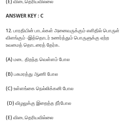
(E) விடைதெரியவில்லை
ANSWER KEY :
C
12. பாரதியின்‌ பாடல்கள்‌ அனைவருக்கும்‌ எளிதில்‌ பொருள்‌
விளங்கும்‌ -இத்தொடர்‌ உணர்த்தும்‌ பொருளுக்கு ஏற்ற
உவமைத்‌ தொடரைத்‌ தேர்க.
(A) மடை திறந்த வெள்ளம்‌ போல
(B) பசுமரத்து ஆணி போல
(C) உள்ளங்கை நெல்லிக்கனி போல
(D) விழலுக்கு இறைத்த நீர்போல
(E) விடைதெரியவில்லை