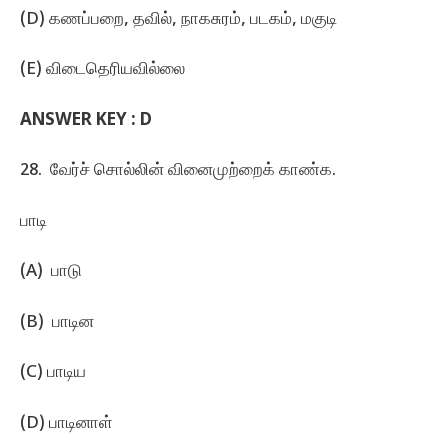
(D) கணப்பறை, தவில்‌, நாகசுரம்‌, படகம்‌, மகுடி
(E) விடைதெரியவில்லை
ANSWER KEY :
D
28. வேர்ச்‌ சொல்லின்‌ வினைமுற்றைக்‌ காண்க.
பாடி
(A) பாடு
(B) பாடின
(C) பாடிய
(D) பாடினாள்