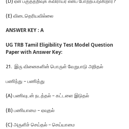
(D) ஏன்‌ பகுத்தறிவுக்‌ கவிராயர்‌ எனப்‌ போற்றப்படுகிறார்‌?
(E) விடைதெரியவில்லை
ANSWER KEY : A
UG TRB Tamil Eligibility Test Model Question
Paper with Answer Key:
21. இரு வினைகளின்‌ பொருள்‌ வேறுபாடு அறிதல்‌
பணிந்து – பணித்து
(A) பணிவுடன்‌ நடத்தல்‌ – கட்டளை இடுதல்‌
(B) பணியாமை – ஏவுதல்‌
(C) அருளிச்‌ செய்தல்‌ – செய்யாமை