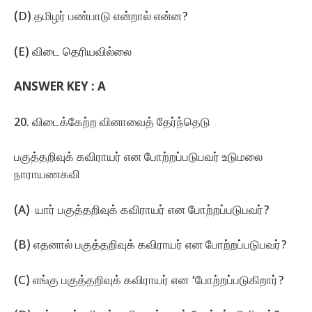
(D) தமிழர்‌ பண்பாடு என்றால்‌ என்ன?
(E) விடை தெரியவில்லை
ANSWER KEY : A
20. விடைக்கேற்ற வினாவைத்‌ தேர்ந்தெடு
பகுத்தறிவுக்‌ கவிராயர்‌ என போற்றப்படுபவர்‌ உடுமலை
நாராயணகவி
(A) யார் பகுத்தறிவுக்‌ கவிராயர்‌ என போற்றப்படுபவர்‌?
(B) எதனால்‌ பகுத்தறிவுக்‌ கவிராயர்‌ என போற்றப்படுபவர்‌?
(C) எங்கு பகுத்தறிவுக்‌ கவிராயர்‌ என ‘போற்றப்படுகிறார்‌?