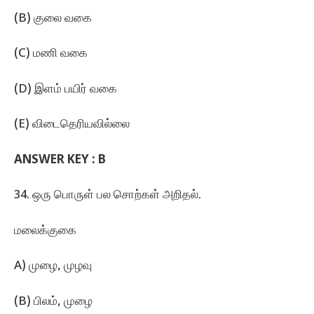
(B) குலை வகை
(C) மணி வகை
(D) இளம்‌ பயிர்‌ வகை
(E) விடைதெரியவில்லை
ANSWER KEY :
B
34. ஒரு பொருள்‌ பல சொற்கள்‌ அறிதல்‌.
மலைக்குகை
A) முழை, முழவு
(B) பிலம்‌, முழை